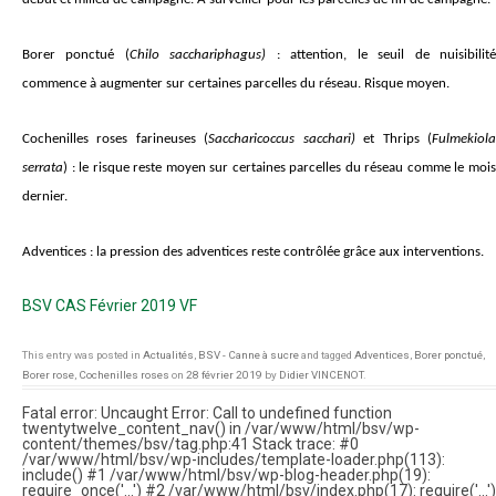
Borer ponctué (
Chilo sacchariphagus)
:
attention, le seuil de nuisibilit
commence à augmenter sur certaines parcelles du réseau. Risque moyen.
Cochenilles roses farineuses (
Saccharicoccus sacchari)
et
Thrips (
Fulmekiol
serrata
)
:
le risque reste moyen sur certaines parcelles du réseau comme le moi
dernier.
Adventices :
la pression des adventices reste contrôlée grâce aux interventions.
BSV CAS Février 2019 VF
This entry was posted in
Actualités
,
BSV - Canne à sucre
and tagged
Adventices
,
Borer ponctué
,
Borer rose
,
Cochenilles roses
on
28 février 2019
by
Didier VINCENOT
.
Fatal error
: Uncaught Error: Call to undefined function
twentytwelve_content_nav() in /var/www/html/bsv/wp-
content/themes/bsv/tag.php:41 Stack trace: #0
/var/www/html/bsv/wp-includes/template-loader.php(113):
include() #1 /var/www/html/bsv/wp-blog-header.php(19):
require_once('...') #2 /var/www/html/bsv/index.php(17): require('...')