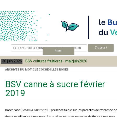
Skip to content
.
Menu
30 juin 2026
BSV cultures fruitières - mai/juin2026
ARCHIVES DU MOT-CLÉ
COCHENILLES ROSES
BSV canne à sucre février
2019
Borer rose
(
Sesamia calamistis
)
:
présence faible sur les parcelles de référence de
début et milieu de campagne. À surveiller pour les parcelles de fin de campagne.