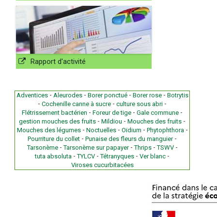
Rapport d'activité
-
-
-
-
Adventices
Aleurodes
Borer ponctué
Borer rose
Botrytis
-
-
-
Cochenille canne à sucre
culture sous abri
-
-
-
Flétrissement bactérien
Foreur de tige
Gale commune
-
-
-
gestion mouches des fruits
Mildiou
Mouches des fruits
-
-
-
-
Mouches des légumes
Noctuelles
Oïdium
Phytophthora
-
-
Pourriture du collet
Punaise des fleurs du manguier
-
-
-
-
Tarsonème
Tarsonème sur papayer
Thrips
TSWV
-
-
-
-
tuta absoluta
TYLCV
Tétranyques
Ver blanc
Viroses cucurbitacées