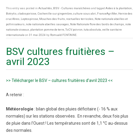
This entry was posted in
Actualités
,
BSV - Cultures maraîchères
and tagged
Aides à la plantation
,
Botrytis
,
cladosporiose
,
Cochenille sur gingembre
,
culture sous abri
,
FranceAgriMer
,
Hernie des
crucifères
,
Leptospirose
,
Mouches des fruits
,
noctuelles terricoles
,
Note nationale abeilles et
pollinisateurs
,
note nationale abeilles sauvages
,
Note Nationale flore des bords de champs
,
note
nationale oiseaux
,
plantation pomme de terre
,
ToCV poivron
,
tuta absoluta
,
veille sanitaire
internationale
on
31 mai 2024
by
Romuald FONTAINE
.
BSV cultures fruitières –
avril 2023
>> Télécharger le BSV – cultures fruitières d’avril 2023 <<
A retenir :
Météorologie
: bilan global des pluies déficitaire (- 16 % aux
normales) sur les stations observées. En revanche, deux fois plus
de pluie dans l’Ouest ! Les températures sont de 1,1 °C au-dessus
des normales.