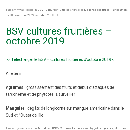
This entry was posted in
BSV - Cultures fruitières
and tagged
Mouches des fruits
,
Phytophthora
on
30 novembre 2019
by
Didier VINCENOT
.
BSV cultures fruitières –
octobre 2019
>> Télécharger le BSV – cultures fruitières d’octobre 2019 <<
A retenir :
Agrumes :
grossissement des fruits et début d’attaques de
tarsonème et de phytopte, à surveiller.
Manguier :
dégâts de longicorne sur mangue américaine dans le
Sud et l’Ouest de l’île.
This entry was posted in
Actualités
,
BSV - Cultures fruitières
and tagged
Longicorne
,
Mouches