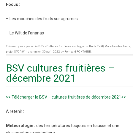
Focus :
– Les mouches des fruits sur agrumes
– Le Wilt de l’ananas
This entry was posted in
BSV - Cultures fruitières
and tagged
collecte EVPP
,
Mouches des fruits
,
projet STOP
,
Wilt ananas
on
30 avril 2022
by
Romuald FONTAINE
.
BSV cultures fruitières –
décembre 2021
>> Télécharger le BSV – cultures fruitières de décembre 2021<<
A retenir :
Météorologie :
des températures toujours en hausse et une
pluviométrie excédentaire.