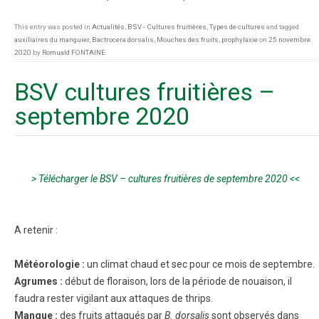
This entry was posted in
Actualités
,
BSV - Cultures fruitières
,
Types de cultures
and tagged
auxiliaires du manguier
,
Bactrocera dorsalis
,
Mouches des fruits
,
prophylaxie
on
25 novembre
2020
by
Romuald FONTAINE
.
BSV cultures fruitières –
septembre 2020
> Télécharger le BSV – cultures fruitières de septembre 2020 <<
A retenir :
Météorologie :
un climat chaud et sec pour ce mois de septembre.
Agrumes :
début de floraison, lors de la période de nouaison, il
faudra rester vigilant aux attaques de thrips.
Mangue :
des fruits attaqués par
B. dorsalis
sont observés dans