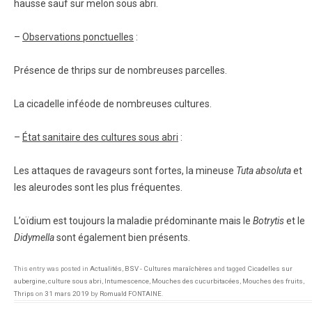
hausse sauf sur melon sous abri.
–
Observations ponctuelles
:
Présence de thrips sur de nombreuses parcelles.
La cicadelle inféode de nombreuses cultures.
–
État sanitaire des cultures sous abri
:
Les attaques de ravageurs sont fortes, la mineuse
Tuta absoluta
et
les aleurodes sont les plus fréquentes.
L’oïdium est toujours la maladie prédominante mais le
Botrytis
et le
Didymella
sont également bien présents.
This entry was posted in
Actualités
,
BSV - Cultures maraîchères
and tagged
Cicadelles sur
aubergine
,
culture sous abri
,
Intumescence
,
Mouches des cucurbitacées
,
Mouches des fruits
,
Thrips
on
31 mars 2019
by
Romuald FONTAINE
.