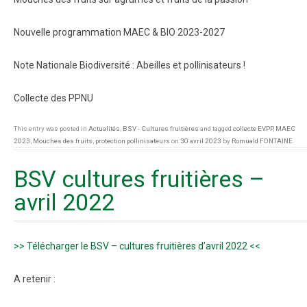
Nouvelle programmation MAEC & BIO 2023-2027
Note Nationale Biodiversité : Abeilles et pollinisateurs !
Collecte des PPNU
This entry was posted in
Actualités
,
BSV - Cultures fruitières
and tagged
collecte EVPP
,
MAEC
2023
,
Mouches des fruits
,
protection pollinisateurs
on
30 avril 2023
by
Romuald FONTAINE
.
BSV cultures fruitières –
avril 2022
>> Télécharger le BSV – cultures fruitières d’avril 2022 <<
A retenir :