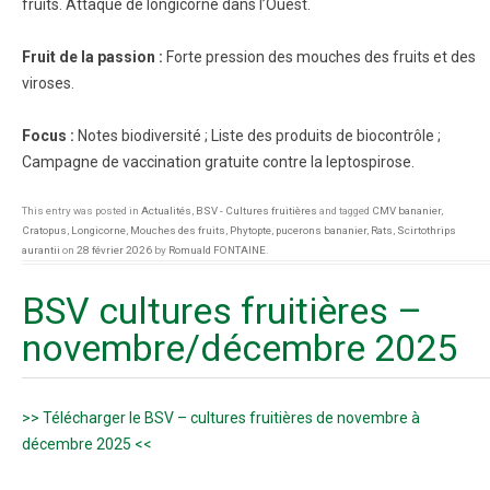
fruits. Attaque de longicorne dans l’Ouest.
Fruit de la passion :
Forte pression des mouches des fruits et des
viroses.
Focus :
Notes biodiversité ; Liste des produits de biocontrôle ;
Campagne de vaccination gratuite contre la leptospirose.
This entry was posted in
Actualités
,
BSV - Cultures fruitières
and tagged
CMV bananier
,
Cratopus
,
Longicorne
,
Mouches des fruits
,
Phytopte
,
pucerons bananier
,
Rats
,
Scirtothrips
aurantii
on
28 février 2026
by
Romuald FONTAINE
.
BSV cultures fruitières –
novembre/décembre 2025
>> Télécharger le BSV – cultures fruitières de novembre à
décembre 2025 <<