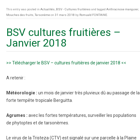
This entry was posted in
Actualités
,
BSV - Cultures fruitières
and tagged
Anthracnose manguier
,
Mouches des fruits
,
Tarsonème
on
31 mars 2018
by
Romuald FONTAINE
.
BSV cultures fruitières –
Janvier 2018
>> Télécharger le BSV – cultures fruitières de janvier 2018 <<
A retenir :
Météorologie :
un mois de janvier très pluvieux dû au passage de la
forte tempête tropicale Berguitta.
Agrumes :
avec les fortes températures, surveiller les populations
de phytoptes et de tarsonèmes.
Le virus de la Tristeza (CTV) est signalé sur une parcelle à la Plaine