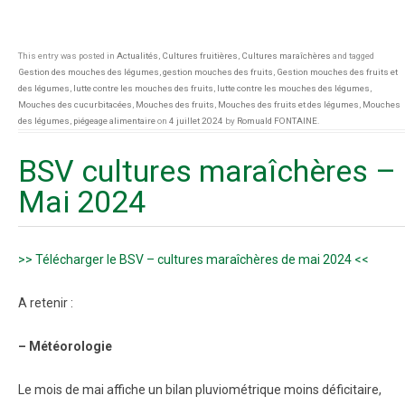
This entry was posted in
Actualités
,
Cultures fruitières
,
Cultures maraîchères
and tagged
Gestion des mouches des légumes
,
gestion mouches des fruits
,
Gestion mouches des fruits et
des légumes
,
lutte contre les mouches des fruits
,
lutte contre les mouches des légumes
,
Mouches des cucurbitacées
,
Mouches des fruits
,
Mouches des fruits et des légumes
,
Mouches
des légumes
,
piégeage alimentaire
on
4 juillet 2024
by
Romuald FONTAINE
.
BSV cultures maraîchères –
Mai 2024
>> Télécharger le BSV – cultures maraîchères de mai 2024 <<
A retenir :
– Météorologie
Le mois de mai affiche un bilan pluviométrique moins déficitaire,