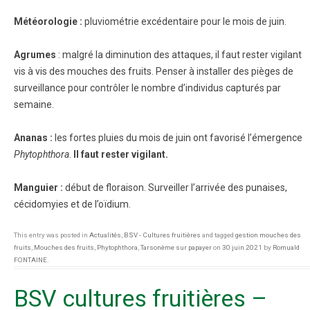
Météorologie :
pluviométrie excédentaire pour le mois de juin.
Agrumes
: malgré la diminution des attaques, il faut rester vigilant
vis à vis des mouches des fruits. Penser à installer des pièges de
surveillance pour contrôler le nombre d’individus capturés par
semaine.
Ananas :
les fortes pluies du mois de juin ont favorisé l’émergence
Phytophthora
.
Il faut rester vigilant.
Manguier :
début de floraison. Surveiller l’arrivée des punaises,
cécidomyies et de l’oïdium.
This entry was posted in
Actualités
,
BSV - Cultures fruitières
and tagged
gestion mouches des
fruits
,
Mouches des fruits
,
Phytophthora
,
Tarsonème sur papayer
on
30 juin 2021
by
Romuald
FONTAINE
.
BSV cultures fruitières –