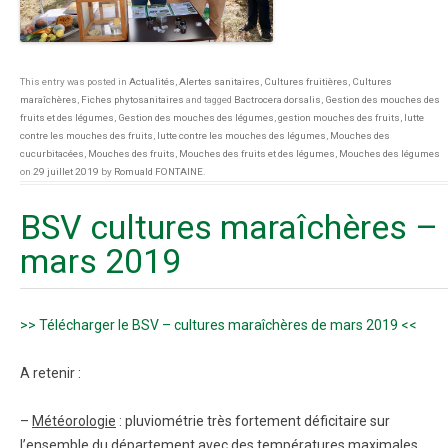
This entry was posted in
Actualités
,
Alertes sanitaires
,
Cultures fruitières
,
Cultures
maraîchères
,
Fiches phytosanitaires
and tagged
Bactrocera dorsalis
,
Gestion des mouches des
fruits et des légumes
,
Gestion des mouches des légumes
,
gestion mouches des fruits
,
lutte
contre les mouches des fruits
,
lutte contre les mouches des légumes
,
Mouches des
cucurbitacées
,
Mouches des fruits
,
Mouches des fruits et des légumes
,
Mouches des légumes
on
29 juillet 2019
by
Romuald FONTAINE
.
BSV cultures maraîchères –
mars 2019
>> Télécharger le BSV – cultures maraîchères de mars 2019 <<
A retenir :
–
Météorologie
: pluviométrie très fortement déficitaire sur
l’ensemble du département avec des températures maximales