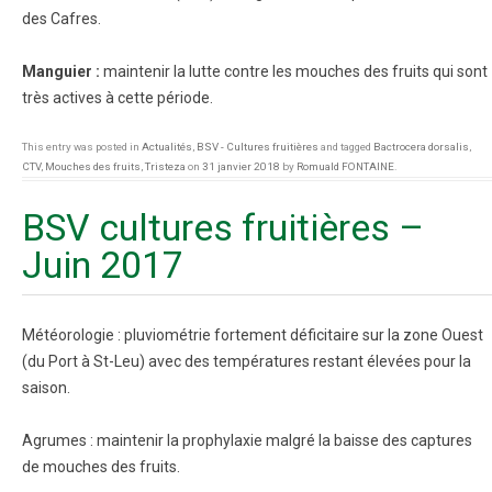
des Cafres.
Manguier :
maintenir la lutte contre les mouches des fruits qui sont
très actives à cette période.
This entry was posted in
Actualités
,
BSV - Cultures fruitières
and tagged
Bactrocera dorsalis
,
CTV
,
Mouches des fruits
,
Tristeza
on
31 janvier 2018
by
Romuald FONTAINE
.
BSV cultures fruitières –
Juin 2017
Météorologie : pluviométrie fortement déficitaire sur la zone Ouest
(du Port à St-Leu) avec des températures restant élevées pour la
saison.
Agrumes : maintenir la prophylaxie malgré la baisse des captures
de mouches des fruits.