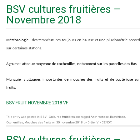
BSV cultures fruitières –
Novembre 2018
Météorologie :
des températures toujours en hausse et une pluviométrie recor
sur certaines stations.
Agrume
: attaque moyenne de cochenilles, notamment sur les parcelles des Bas.
M
anguier
: attaques importantes de mouches des fruits et de bactériose sur
fruits.
BSV FRUIT NOVEMBRE 2018 VF
This entry was posted in
BSV - Cultures fruitières
and tagged
Anthracnose
,
Bactériose
,
Cochenilles
,
Mouches des fruits
on
30 novembre 2018
by
Didier VINCENOT
.
BSV cultures fruitières –