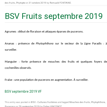
des fruits
,
Phytopte
on
31 octobre 2019
by
Romuald FONTAINE
.
BSV Fruits septembre 2019
Agrumes
:
début de floraison et attaques éparses de pucerons.
Ananas :
présence de
Phytophthora
sur le secteur de la Ligne Paradis : 
surveiller.
Manguier :
forte présence de mouches des fruits et quelques foyers d
cochenilles observés.
Fraise :
une population de pucerons en augmentation. À surveiller.
BSV septembre 2019 VF
This entry was posted in
BSV - Cultures fruitières
and tagged
Mouches des fruits
,
Phytophthora
,
Pucerons
on
29 septembre 2019
by
Didier VINCENOT
.