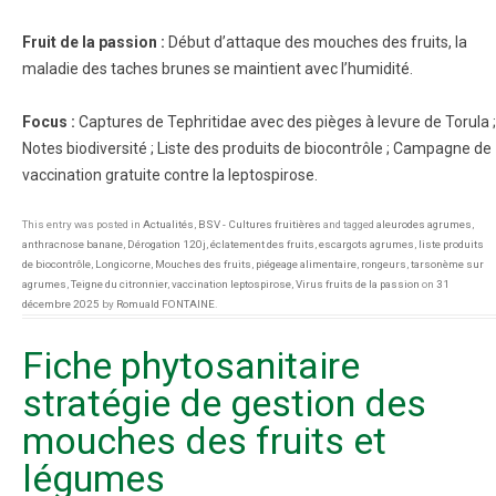
Fruit de la passion :
Début d’attaque des mouches des fruits, la
maladie des taches brunes se maintient avec l’humidité.
Focus :
Captures de Tephritidae avec des pièges à levure de Torula ;
Notes biodiversité ; Liste des produits de biocontrôle ; Campagne de
vaccination gratuite contre la leptospirose.
This entry was posted in
Actualités
,
BSV - Cultures fruitières
and tagged
aleurodes agrumes
,
anthracnose banane
,
Dérogation 120j
,
éclatement des fruits
,
escargots agrumes
,
liste produits
de biocontrôle
,
Longicorne
,
Mouches des fruits
,
piégeage alimentaire
,
rongeurs
,
tarsonème sur
agrumes
,
Teigne du citronnier
,
vaccination leptospirose
,
Virus fruits de la passion
on
31
décembre 2025
by
Romuald FONTAINE
.
Fiche phytosanitaire
stratégie de gestion des
mouches des fruits et
légumes