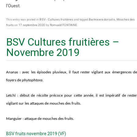
l’Ouest.
This entry was posted in
BSV - Cultures fruitières
and tagged
Bactrocera dorsalis
,
Mouches des
fruits
on
17 septembre 2020
by
Romuald FONTAINE
.
BSV Cultures fruitières –
Novembre 2019
Ananas
:
a
vec les épisodes pluvieux, il faut rester vigilant aux émergences de
foyers de
phytophtora.
Letchi :
début de récolte précoce pour cette année, il est impératif de reste
vigilant sur les attaques de mouches des fruits.
Manguier
: attaque de mouches des fruits.
BSV fruits novembre 2019 (VF)