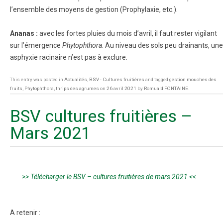
l’ensemble des moyens de gestion (Prophylaxie, etc.).
Ananas :
avec les fortes pluies du mois d’avril, il faut rester vigilant
sur l’émergence
Phytophthora
. Au niveau des sols peu drainants, une
asphyxie racinaire n’est pas à exclure.
This entry was posted in
Actualités
,
BSV - Cultures fruitières
and tagged
gestion mouches des
fruits
,
Phytophthora
,
thrips des agrumes
on
26 avril 2021
by
Romuald FONTAINE
.
BSV cultures fruitières –
Mars 2021
>> Télécharger le BSV – cultures fruitières de mars 2021 <<
A retenir :