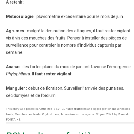
A retenir :
Météorologie :
pluviométrie excédentaire pour le mois de juin.
Agrumes
: malgré la diminution des attaques, il faut rester vigilant
vis à vis des mouches des fruits. Penser à installer des pièges de
surveillance pour contrôler le nombre d’individus capturés par
semaine.
Ananas :
les fortes pluies du mois de juin ont favorisé l’émergence
Phytophthora
.
Il faut rester vigilant.
Manguier :
début de floraison. Surveiller l’arrivée des punaises,
cécidomyies et de l’oïdium.
This entry was posted in
Actualités
,
BSV - Cultures fruitières
and tagged
gestion mouches des
fruits
,
Mouches des fruits
,
Phytophthora
,
Tarsonème sur papayer
on
30 juin 2021
by
Romuald
FONTAINE
.