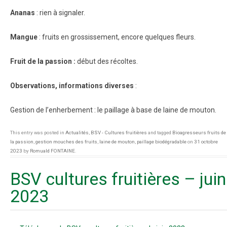
Ananas
: rien à signaler.
Mangue
: fruits en grossissement, encore quelques fleurs.
Fruit de la passion :
début des récoltes.
Observations, informations diverses
:
Gestion de l’enherbement : le paillage à base de laine de mouton.
This entry was posted in
Actualités
,
BSV - Cultures fruitières
and tagged
Bioagresseurs fruits de
la passion
,
gestion mouches des fruits
,
laine de mouton
,
paillage biodégradable
on
31 octobre
2023
by
Romuald FONTAINE
.
BSV cultures fruitières – juin
2023