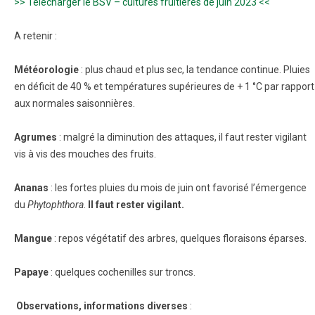
>> Télécharger le BSV – cultures fruitières de juin 2023 <<
A retenir :
Météorologie
: plus chaud et plus sec, la tendance continue. Pluies
en déficit de 40 % et températures supérieures de + 1 °C par rapport
aux normales saisonnières.
Agrumes
: malgré la diminution des attaques, il faut rester vigilant
vis à vis des mouches des fruits.
Ananas
: les fortes pluies du mois de juin ont favorisé l’émergence
du
Phytophthora
.
Il faut rester vigilant.
Mangue
: repos végétatif des arbres, quelques floraisons éparses.
Papaye
: quelques cochenilles sur troncs.
Observations, informations diverses
: