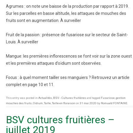
Agrumes : on note une baisse de la production par rapport à 2019.
Sur les parcelles en basse altitude, les attaques de mouches des
fruits sont en augmentation. À surveiller
Fruit de la passion : présence de fusariose sur le secteur de Saint-
Louis. À surveiller
Mangue: les premières inflorescences se font voir sur la zone ouest
et les premières attaques d’oïdium sont observées.
Focus : à quel moment tailler ses manguiers ? Retrouvez un article
complet en page 10 et 11.
This entry was posted in
Actualités
,
BSV - Cultures fruitières
and tagged
Fusariose
,
gestion
mouches des fruits
,
Oïdium
,
Taille
,
Taille en floraison
on
31 mai 2020
by
Romuald FONTAINE
.
BSV cultures fruitières –
juillet 2019