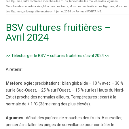
des légumes
,
lutte contre les mouches des fruits
,
lutte contre les mouches des légumes
,
Mouches des cucurbitacées
,
Mouches des fruits
,
Mouches des fruits et des légumes
,
Mouches
des légumes
,
piégeage alimentaire
on
4 juillet 2024
by
Romuald FONTAINE
.
BSV cultures fruitières –
Avril 2024
>> Télécharger le BSV – cultures fruitières d’avril 2024 <<
A retenir :
Météorologie
:
précipitations
: bilan global de – 10 % avec – 30 %
sur le Sud-Ouest, – 25 % sur l’Ouest, – 15 % sur les Hauts du Nord-
Est et proche des normales ailleurs.
Températures
: écart à la
normale de + 1 °C (3
ème
rang des plus élevés).
Agrumes
: début des piqûres de mouches des fruits. A surveiller,
penser à installer les pièges de surveillance pour contrôler le