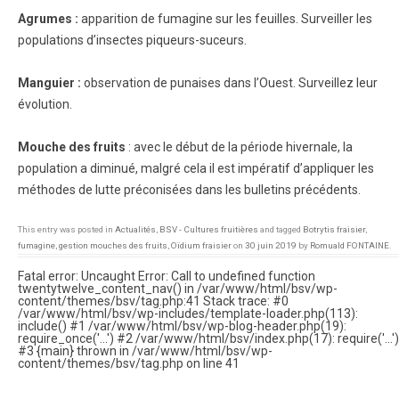
Agrumes :
apparition de fumagine sur les feuilles. Surveiller les
populations d’insectes piqueurs-suceurs.
Manguier :
observation de punaises dans l’Ouest. Surveillez leur
évolution.
Mouche des fruits
: avec le début de la période hivernale, la
population a diminué, malgré cela il est impératif d’appliquer les
méthodes de lutte préconisées dans les bulletins précédents.
This entry was posted in
Actualités
,
BSV - Cultures fruitières
and tagged
Botrytis fraisier
,
fumagine
,
gestion mouches des fruits
,
Oïdium fraisier
on
30 juin 2019
by
Romuald FONTAINE
.
Fatal error
: Uncaught Error: Call to undefined function
twentytwelve_content_nav() in /var/www/html/bsv/wp-
content/themes/bsv/tag.php:41 Stack trace: #0
/var/www/html/bsv/wp-includes/template-loader.php(113):
include() #1 /var/www/html/bsv/wp-blog-header.php(19):
require_once('...') #2 /var/www/html/bsv/index.php(17): require('...')
#3 {main} thrown in
/var/www/html/bsv/wp-
content/themes/bsv/tag.php
on line
41