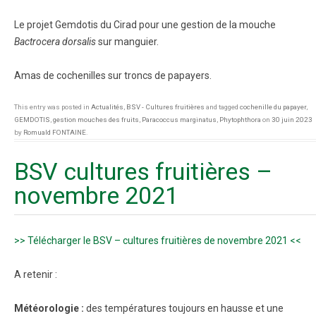
Le projet Gemdotis du Cirad pour une gestion de la mouche
Bactrocera dorsalis
sur manguier.
Amas de cochenilles sur troncs de papayers.
This entry was posted in
Actualités
,
BSV - Cultures fruitières
and tagged
cochenille du papayer
,
GEMDOTIS
,
gestion mouches des fruits
,
Paracoccus marginatus
,
Phytophthora
on
30 juin 2023
by
Romuald FONTAINE
.
BSV cultures fruitières –
novembre 2021
>> Télécharger le BSV – cultures fruitières de novembre 2021 <<
A retenir :
Météorologie :
des températures toujours en hausse et une