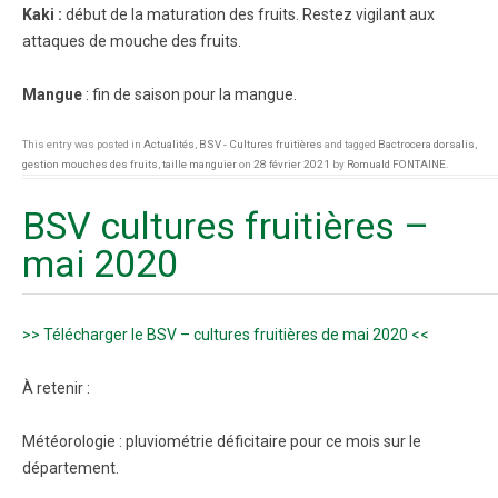
Kaki :
début de la maturation des fruits. Restez vigilant aux
attaques de mouche des fruits.
Mangue
: fin de saison pour la mangue.
This entry was posted in
Actualités
,
BSV - Cultures fruitières
and tagged
Bactrocera dorsalis
,
gestion mouches des fruits
,
taille manguier
on
28 février 2021
by
Romuald FONTAINE
.
BSV cultures fruitières –
mai 2020
>> Télécharger le BSV – cultures fruitières de mai 2020 <<
À retenir :
Météorologie : pluviométrie déficitaire pour ce mois sur le
département.