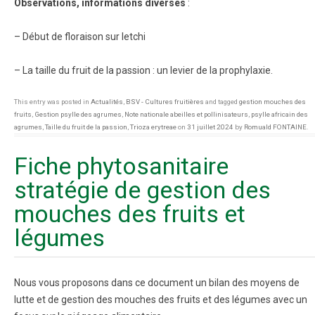
Observations, informations diverses
:
– Début de floraison sur letchi
– La taille du fruit de la passion : un levier de la prophylaxie.
This entry was posted in
Actualités
,
BSV - Cultures fruitières
and tagged
gestion mouches des
fruits
,
Gestion psylle des agrumes
,
Note nationale abeilles et pollinisateurs
,
psylle africain des
agrumes
,
Taille du fruit de la passion
,
Trioza erytreae
on
31 juillet 2024
by
Romuald FONTAINE
.
Fiche phytosanitaire
stratégie de gestion des
mouches des fruits et
légumes
Nous vous proposons dans ce document un bilan des moyens de
lutte et de gestion des mouches des fruits et des légumes avec un