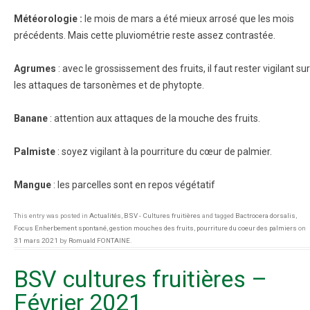
Météorologie :
le mois de mars a été mieux arrosé que les mois
précédents. Mais cette pluviométrie reste assez contrastée.
Agrumes
: avec le grossissement des fruits, il faut rester vigilant sur
les attaques de tarsonèmes et de phytopte.
Banane
: attention aux attaques de la mouche des fruits.
Palmiste
: soyez vigilant à la pourriture du cœur de palmier.
Mangue
: les parcelles sont en repos végétatif
This entry was posted in
Actualités
,
BSV - Cultures fruitières
and tagged
Bactrocera dorsalis
,
Focus Enherbement spontané
,
gestion mouches des fruits
,
pourriture du coeur des palmiers
on
31 mars 2021
by
Romuald FONTAINE
.
BSV cultures fruitières –
Février 2021