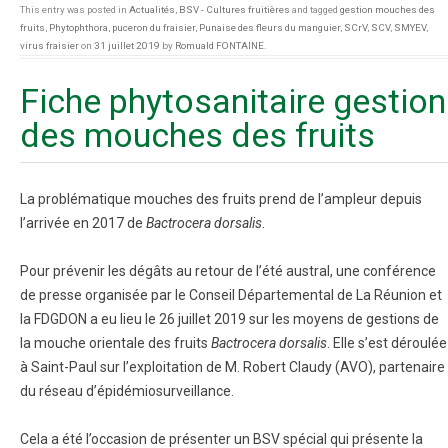
This entry was posted in
Actualités
,
BSV - Cultures fruitières
and tagged
gestion mouches des
fruits
,
Phytophthora
,
puceron du fraisier
,
Punaise des fleurs du manguier
,
SCrV
,
SCV
,
SMYEV
,
virus fraisier
on
31 juillet 2019
by
Romuald FONTAINE
.
Fiche phytosanitaire gestion
des mouches des fruits
La problématique mouches des fruits prend de l’ampleur depuis
l’arrivée en 2017 de
Bactrocera dorsalis
.
Pour prévenir les dégâts au retour de l’été austral, une conférence
de presse organisée par le Conseil Départemental de La Réunion et
la FDGDON a eu lieu le 26 juillet 2019 sur les moyens de gestions de
la mouche orientale des fruits
Bactrocera dorsalis
. Elle s’est déroulée
à Saint-Paul sur l’exploitation de M. Robert Claudy (AVO), partenaire
du réseau d’épidémiosurveillance.
Cela a été l’occasion de présenter un BSV spécial qui présente la