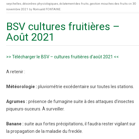
seychelles
,
désordres physiologiques
,
éclatement des fruits
,
gestion mouches des fruits
on
30
novembre 2021
by
Romuald FONTAINE
.
BSV cultures fruitières –
Août 2021
>> Télécharger le BSV – cultures fruitières d’août 2021 <<
A retenir :
Météorologie :
pluviométrie excédentaire sur toutes les stations.
Agrumes :
présence de fumagine suite à des attaques d’insectes
piqueurs-suceurs. À surveiller.
Banane :
suite aux fortes précipitations, il faudra rester vigilant sur
la propagation de la maladie du freckle.