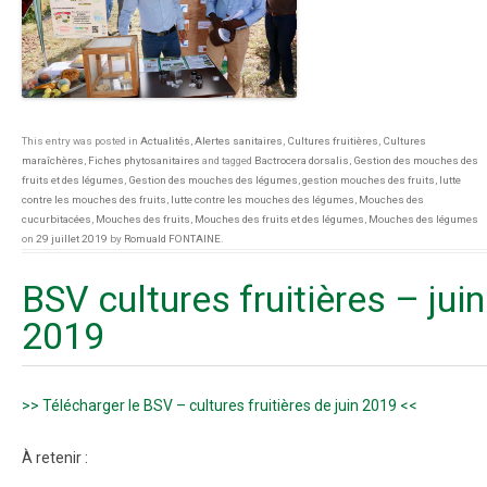
This entry was posted in
Actualités
,
Alertes sanitaires
,
Cultures fruitières
,
Cultures
maraîchères
,
Fiches phytosanitaires
and tagged
Bactrocera dorsalis
,
Gestion des mouches des
fruits et des légumes
,
Gestion des mouches des légumes
,
gestion mouches des fruits
,
lutte
contre les mouches des fruits
,
lutte contre les mouches des légumes
,
Mouches des
cucurbitacées
,
Mouches des fruits
,
Mouches des fruits et des légumes
,
Mouches des légumes
on
29 juillet 2019
by
Romuald FONTAINE
.
BSV cultures fruitières – juin
2019
>> Télécharger le BSV – cultures fruitières de juin 2019 <<
À retenir :