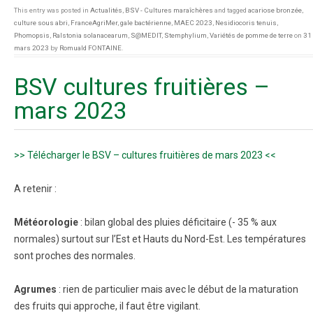
This entry was posted in
Actualités
,
BSV - Cultures maraîchères
and tagged
acariose bronzée
,
culture sous abri
,
FranceAgriMer
,
gale bactérienne
,
MAEC 2023
,
Nesidiocoris tenuis
,
Phomopsis
,
Ralstonia solanacearum
,
S@MEDIT
,
Stemphylium
,
Variétés de pomme de terre
on
31
mars 2023
by
Romuald FONTAINE
.
BSV cultures fruitières –
mars 2023
>> Télécharger le BSV – cultures fruitières de mars 2023 <<
A retenir :
Météorologie
: bilan global des pluies déficitaire (- 35 % aux
normales) surtout sur l’Est et Hauts du Nord-Est. Les températures
sont proches des normales.
Agrumes
: rien de particulier mais avec le début de la maturation
des fruits qui approche, il faut être vigilant.