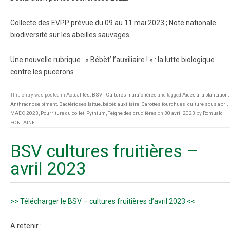
Collecte des EVPP prévue du 09 au 11 mai 2023 ; Note nationale
biodiversité sur les abeilles sauvages.
Une nouvelle rubrique : « Bébèt’ l’auxiliaire ! » : la lutte biologique
contre les pucerons.
This entry was posted in
Actualités
,
BSV - Cultures maraîchères
and tagged
Aides à la plantation
,
Anthracnose piment
,
Bactérioses laitue
,
bébèt' auxiliaire
,
Carottes fourchues
,
culture sous abri
,
MAEC 2023
,
Pourriture du collet
,
Pythium
,
Teigne des crucifères
on
30 avril 2023
by
Romuald
FONTAINE
.
BSV cultures fruitières –
avril 2023
>> Télécharger le BSV – cultures fruitières d’avril 2023 <<
A retenir :