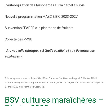
L’autorégulation des tarsonèmes sur la parcelle suivie
Nouvelle programmation MAEC & BIO 2023-2027
Subvention FEADER à la plantation de fruitiers
Collecte des PPNU
Une nouvelle rubrique : « Bébèt’ l’auxiliaire ! » : « Favoriser les
auxiliaires »
This entry was posted in
Actualités
,
BSV - Cultures fruitières
and tagged
Collectes PPNU
,
croissance végétative manguier
,
Fopius arisanus
,
MAEC 2023
,
Parcours volailles en verger
on
31 mars 2023
by
Romuald FONTAINE
.
BSV cultures maraîchères –