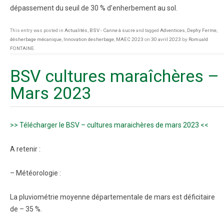
dépassement du seuil de 30 % d’enherbement au sol.
This entry was posted in
Actualités
,
BSV - Canne à sucre
and tagged
Adventices
,
Dephy Ferme
,
désherbage mécanique
,
Innovation desherbage
,
MAEC 2023
on
30 avril 2023
by
Romuald
FONTAINE
.
BSV cultures maraîchères –
Mars 2023
>> Télécharger le BSV – cultures maraichères de mars 2023 <<
A retenir :
– Météorologie :
La pluviométrie moyenne départementale de mars est déficitaire
de – 35 %.