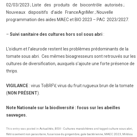
02/03/2023 ; Liste des produits de biocontrôle autorisés ;
Nouveaux dispositifs d’aide FranceAgriMer ; Nouvelle
programmation des aides MAEC et BIO 2023 – PAC 2023/2027.
–
Suivi sanitaire des cultures hors sol sous abri
:
L’oïdium et l’aleurode restent les problèmes prédominants de la
tomate sous abri. Ces mêmes bioagresseurs sont retrouvés sur les
cultures de diversification, auxquels s’ajoute une forte présence de
thrips.
VIGILANCE
: virus ToBRFV, virus du fruit rugueux brun de la tomate
(
NON PRÉSENT
).
Note Nationale sur la biodiversité : focus sur les abeilles
sauvages.
This entry was posted in
Actualités
,
BSV - Cultures maraîchères
and tagged
culture sous abri
,
flétrissement non parasitaire
,
fusariose du gingembre
,
gale bactérienne
,
MAEC 2023
,
Mildiou