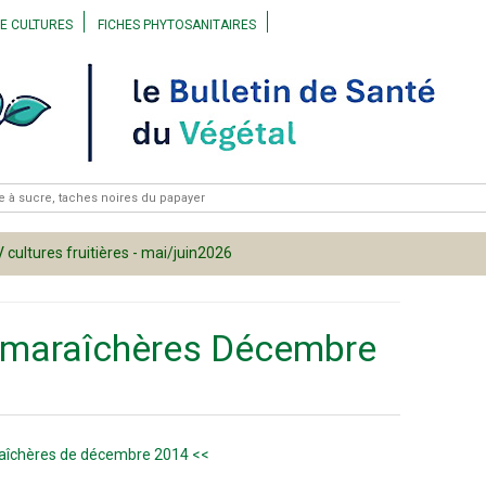
Skip to content
DE CULTURES
FICHES PHYTOSANITAIRES
 CANNE À SUCRE
CANNE À SUCRE
 CULTURES FRUITIÈRES
CULTURES FRUITIÈRES
 CULTURES ORNEMENTALES
CULTURES MARAÎCHÈRES
 CULTURES MARAÎCHÈRES
CULTURES ORNEMENTALES
 ARCHIVES
 cultures fruitières - mai/juin2026
 maraîchères Décembre
raîchères de décembre 2014 <<