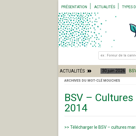
PRÉSENTATION
ACTUALITÉS
TYPES 
.
COMITÉ RÉGIONAL
ALERTES SANITAIRES
BSV –
RISQUES DE SAISON
BSV –
RÉGLEMENTATION
BSV –
BSV –
BSV –
30 juin 2026
BSV
ACTUALITÉS :
ARCHIVES DU MOT-CLÉ
MOUCHES
BSV – Cultures
2014
>> Télécharger le BSV – cultures ma