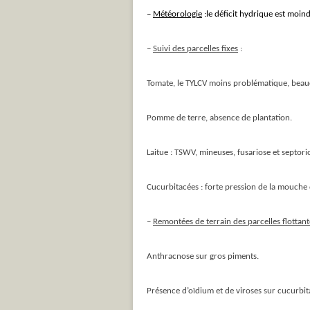
–
Météorologie
:
le déficit hydrique est moind
–
Suivi des parcelles fixes
:
Tomate, le TYLCV moins problématique, beauc
Pomme de terre, absence de plantation.
Laitue : TSWV, mineuses, fusariose et septori
Cucurbitacées : forte pression de la mouche
–
Remontées de terrain des parcelles flottan
Anthracnose sur gros piments.
Présence d’oïdium et de viroses sur cucurbit