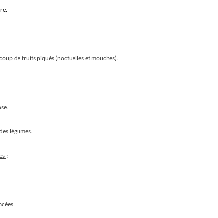
re.
oup de fruits piqués (noctuelles et mouches).
ose.
 des légumes.
tes
:
acées.