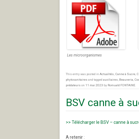
Les microorganismes
This entry was posted in
Actualités
,
Canne à Sucre
,
C
phytosanitaires
and tagged
auxiliaires
,
Beauveria
,
Coc
prédateurs
on
11 mai 2023
by
Romuald FONTAINE
.
BSV canne à suc
>> Télécharger le BSV – canne à sucre
A retenir :