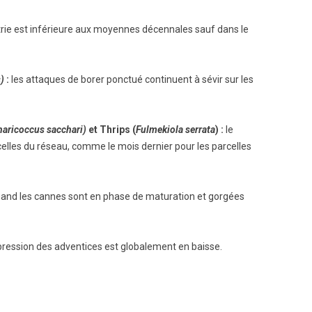
métrie est inférieure aux moyennes décennales sauf dans le
s)
:
les attaques de borer ponctué continuent à sévir sur les
haricoccus sacchari)
et Thrips (
Fulmekiola serrata
) :
le
elles du réseau, comme le mois dernier pour les parcelles
uand les cannes sont en phase de maturation et gorgées
 pression des adventices est globalement en baisse.