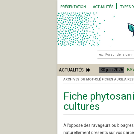
PRÉSENTATION
ACTUALITÉS
TYPES 
.
COMITÉ RÉGIONAL
ALERTES SANITAIRES
BSV –
RISQUES DE SAISON
BSV –
RÉGLEMENTATION
BSV –
BSV –
BSV –
30 juin 2026
BSV
ACTUALITÉS :
ARCHIVES DU MOT-CLÉ
FICHES AUXILIAIRES
Fiche phytosani
cultures
A l’opposé des ravageurs ou bioagresse
naturellement présents sur vos parcelle