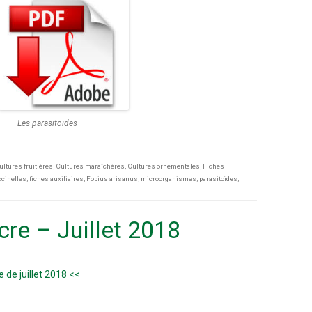
Les parasitoïdes
ultures fruitières
,
Cultures maraîchères
,
Cultures ornementales
,
Fiches
cinelles
,
fiches auxiliaires
,
Fopius arisanus
,
microorganismes
,
parasitoïdes
,
re – Juillet 2018
 de juillet 2018 <<