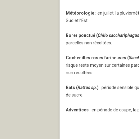
Météorologie :
en juillet, la pluvio
Sud et l’Est.
Borer ponctué (
Chilo sacchariphagu
parcelles non récoltées.
Cochenilles roses farineuses (
Sacc
risque reste moyen sur certaines parc
non récoltées.
Rats
(
Rattus sp.
)
: période sensible q
de sucre.
Adventices
: en période de coupe, la