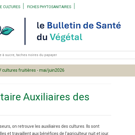
Skip to content
DE CULTURES
FICHES PHYTOSANITAIRES
 CANNE À SUCRE
CANNE À SUCRE
 CULTURES FRUITIÈRES
CULTURES FRUITIÈRES
 CULTURES ORNEMENTALES
CULTURES MARAÎCHÈRES
 CULTURES MARAÎCHÈRES
CULTURES ORNEMENTALES
 ARCHIVES
 cultures fruitières - mai/juin2026
taire Auxiliaires des
urs, on retrouve les auxiliaires des cultures. Ils sont
s et travaillent aux bénéfices de l’agriculteur nuit et jour.