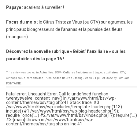
Papaye
: acariens à surveiller !
Focus du mois
: le Citrus Tristeza Virus (ou CTV) sur agrumes, les
principaux bioagresseurs de l’ananas et la punaise des fleurs
(manguier).
Découvrez la nouvelle rubrique « Bébèt’ l’auxiliaire » sur les
parasitoïdes dès la page 16 !
This entry was posted in
Actualités
,
BSV - Cultures fruitières
and tagged
auxiliaires
,
CTV
,
Orthops palus
,
parasitoïdes
,
Punaise des fleurs du manguier
on
31 juillet 2022
by
Romuald
FONTAINE
.
Fatal error
: Uncaught Error: Call to undefined function
twentytwelve_content_nav() in /var/www/html/bsv/wp-
content/themes/bsv/tag.php:41 Stack trace: #0
/var/www/html/bsv/wp-includes/template-loader.php(113):
include() #1 /var/www/html/bsv/wp-blog-header.php(19):
require_once('...') #2 /var/www/html/bsv/index.php(17): require('...')
#3 {main} thrown in
/var/www/html/bsv/wp-
content/themes/bsv/tag.php
on line
41