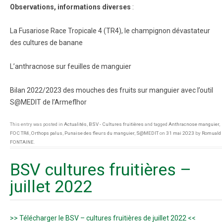
Observations, informations diverses
:
La Fusariose Race Tropicale 4 (TR4), le champignon dévastateur
des cultures de banane
L’anthracnose sur feuilles de manguier
Bilan 2022/2023 des mouches des fruits sur manguier avec l’outil
S@MEDIT de l’Armeflhor
This entry was posted in
Actualités
,
BSV - Cultures fruitières
and tagged
Anthracnose manguier
,
FOC TR4
,
Orthops palus
,
Punaise des fleurs du manguier
,
S@MEDIT
on
31 mai 2023
by
Romuald
FONTAINE
.
BSV cultures fruitières –
juillet 2022
>> Télécharger le BSV – cultures fruitières de juillet 2022 <<