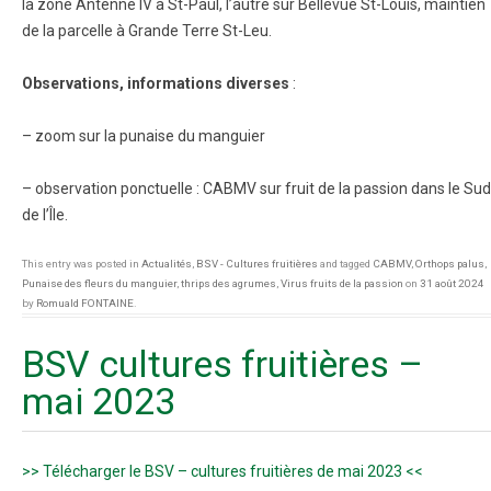
la zone Antenne IV à St-Paul, l’autre sur Bellevue St-Louis, maintien
de la parcelle à Grande Terre St-Leu.
Observations, informations diverses
:
– zoom sur la punaise du manguier
– observation ponctuelle : CABMV sur fruit de la passion dans le Sud
de l’Île.
This entry was posted in
Actualités
,
BSV - Cultures fruitières
and tagged
CABMV
,
Orthops palus
,
Punaise des fleurs du manguier
,
thrips des agrumes
,
Virus fruits de la passion
on
31 août 2024
by
Romuald FONTAINE
.
BSV cultures fruitières –
mai 2023
>> Télécharger le BSV – cultures fruitières de mai 2023 <<