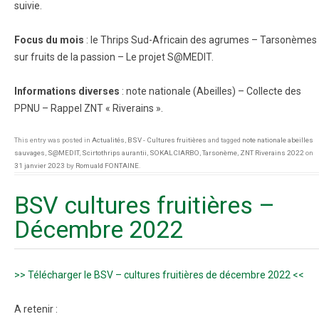
suivie.
Focus du mois
: le Thrips Sud-Africain des agrumes – Tarsonèmes
sur fruits de la passion – Le projet S@MEDIT.
Informations diverses
: note nationale (Abeilles) – Collecte des
PPNU – Rappel ZNT « Riverains ».
This entry was posted in
Actualités
,
BSV - Cultures fruitières
and tagged
note nationale abeilles
sauvages
,
S@MEDIT
,
Scirtothrips aurantii
,
SOKALCIARBO
,
Tarsonème
,
ZNT Riverains 2022
on
31 janvier 2023
by
Romuald FONTAINE
.
BSV cultures fruitières –
Décembre 2022
>> Télécharger le BSV – cultures fruitières de décembre 2022 <<
A retenir :