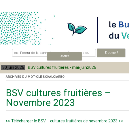
Skip to content
.
Menu
 juin 2026
BSV cultures fruitières - mai/juin2026
30
ARCHIVES DU MOT-CLÉ
SOKALCIARBO
BSV cultures fruitières –
Novembre 2023
>> Télécharger le BSV – cultures fruitières de novembre 2023 <<