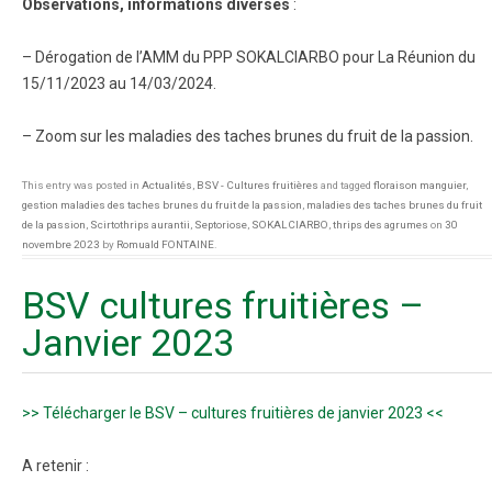
Observations, informations diverses
:
– Dérogation de l’AMM du PPP SOKALCIARBO pour La Réunion du
15/11/2023 au 14/03/2024.
– Zoom sur les maladies des taches brunes du fruit de la passion.
This entry was posted in
Actualités
,
BSV - Cultures fruitières
and tagged
floraison manguier
,
gestion maladies des taches brunes du fruit de la passion
,
maladies des taches brunes du fruit
de la passion
,
Scirtothrips aurantii
,
Septoriose
,
SOKALCIARBO
,
thrips des agrumes
on
30
novembre 2023
by
Romuald FONTAINE
.
BSV cultures fruitières –
Janvier 2023
>> Télécharger le BSV – cultures fruitières de janvier 2023 <<
A retenir :