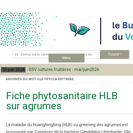
Skip to content
.
Menu
30 juin 2026
BSV cultures fruitières - mai/juin2026
ARCHIVES DU MOT-CLÉ
TRYOZA ERYTREAE
Fiche phytosanitaire HLB
sur agrumes
La maladie du Huanglongbing (HLB) ou greening des agrumes est
provoquée par 3 espèces de la bactérie
Candidatus Liberibacter
. Elle