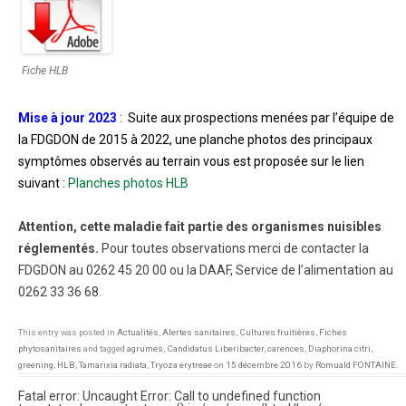
Fiche HLB
Mise à jour 2023
:
Suite aux prospections menées par l’équipe de
la FDGDON de 2015 à 2022, une planche photos des principaux
symptômes observés au terrain
vous est proposée sur le lien
suivant :
Planches photos HLB
Attention, cette maladie fait partie des organismes nuisibles
réglementés.
Pour toutes observations merci de contacter la
FDGDON au 0262 45 20 00 ou la DAAF, Service de l’alimentation au
0262 33 36 68.
This entry was posted in
Actualités
,
Alertes sanitaires
,
Cultures fruitières
,
Fiches
phytosanitaires
and tagged
agrumes
,
Candidatus Liberibacter
,
carences
,
Diaphorina citri
,
greening
,
HLB
,
Tamarixia radiata
,
Tryoza erytreae
on
15 décembre 2016
by
Romuald FONTAINE
.
Fatal error
: Uncaught Error: Call to undefined function