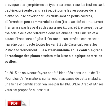
provoque des symptômes de type « carences » sur les feuilles car la
bactérie, présente dans la sève, détourne les ressources de la
plante pour se développer. Les fruits sont de petits calibres,
déformés et
peu commercialisables
(forte acidité et amertume).
Transmise par les psylles des agrumes (
D. citri
et
T. erytreae
), cette
maladie a déjà été retrouvée dans les années 1980 sur l’île et a
causé d’important dégâts. Il n’existe aucun remède contre cette
maladie qui impacte toutes les variétés de
Citrus
cultivés et les
Rutaceae d’ornement.
Elle a été maintenue sous contrôle grâce
l’arrachage des plants atteints et la lutte biologique contre les
psylles
.
En 2015 de nouveaux foyers ont été identifiés dans le sud de l’île.
Pour plus d’informations sur la reconnaissance de cette maladie,
une fiche d’identification réalisée par la FDGDON, le Cirad et l’Anses
vous est proposée ci-dessous.