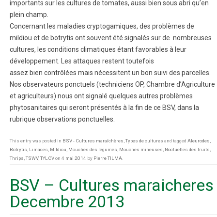
importants sur les cultures de tomates, aussi bien sous abri qu’en
plein champ.
Concernant les maladies cryptogamiques, des problèmes de
mildiou et de botrytis ont souvent été signalés sur de nombreuses
cultures, les conditions climatiques étant favorables à leur
développement. Les attaques restent toutefois
assez bien contrôlées mais nécessitent un bon suivi des parcelles.
Nos observateurs ponctuels (techniciens OP, Chambre d’Agriculture
et agriculteurs) nous ont signalé quelques autres problèmes
phytosanitaires qui seront présentés à la fin de ce BSV, dans la
rubrique observations ponctuelles.
This entry was posted in
BSV - Cultures maraîchères
,
Types de cultures
and tagged
Aleurodes
,
Botrytis
,
Limaces
,
Mildiou
,
Mouches des légumes
,
Mouches mineuses
,
Noctuelles des fruits
,
Thrips
,
TSWV
,
TYLCV
on
4 mai 2014
by
Pierre TILMA
.
BSV – Cultures maraicheres
Decembre 2013