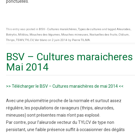
ponctuelles.
This entry was posted in
BSV - Cultures maraîchères
,
Types de cultures
and tagged
Aleurodes
,
Botrytis
,
Mildiou
,
Mouches des légumes
,
Mouches mineuses
,
Noctuelles des fruits
,
Oïdium
,
Thrips
,
TSWV
,
TYLCV
,
Ver blanc
on
2 juin 2014
by
Pierre TILMA
.
BSV – Cultures maraicheres
Mai 2014
>> Télécharger le BSV – Cultures maraichères de mai 2014 <<
Avec une pluviométrie proche de la normale et surtout assez
régulière, les populations de ravageurs (thrips, aleurodes,
mineuses) sont présentes mais n’ont pas explosé.
Par contre, pour l’aleurode vecteur du TYLCV de type non
persistant, une faible présence suffit à occasionner des dégâts