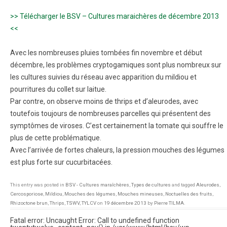
>> Télécharger le BSV – Cultures maraichères de décembre 2013
<<
Avec les nombreuses pluies tombées fin novembre et début
décembre, les problèmes cryptogamiques sont plus nombreux sur
les cultures suivies du réseau avec apparition du mildiou et
pourritures du collet sur laitue.
Par contre, on observe moins de thrips et d’aleurodes, avec
toutefois toujours de nombreuses parcelles qui présentent des
symptômes de viroses. C’est certainement la tomate qui souffre le
plus de cette problématique.
Avec l’arrivée de fortes chaleurs, la pression mouches des légumes
est plus forte sur cucurbitacées.
This entry was posted in
BSV - Cultures maraîchères
,
Types de cultures
and tagged
Aleurodes
,
Cercosporiose
,
Mildiou
,
Mouches des légumes
,
Mouches mineuses
,
Noctuelles des fruits
,
Rhizoctone brun
,
Thrips
,
TSWV
,
TYLCV
on
19 décembre 2013
by
Pierre TILMA
.
Fatal error
: Uncaught Error: Call to undefined function