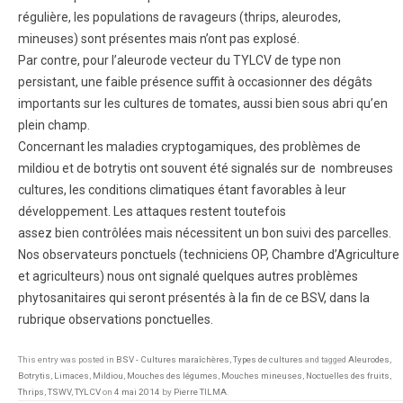
régulière, les populations de ravageurs (thrips, aleurodes,
mineuses) sont présentes mais n’ont pas explosé.
Par contre, pour l’aleurode vecteur du TYLCV de type non
persistant, une faible présence suffit à occasionner des dégâts
importants sur les cultures de tomates, aussi bien sous abri qu’en
plein champ.
Concernant les maladies cryptogamiques, des problèmes de
mildiou et de botrytis ont souvent été signalés sur de nombreuses
cultures, les conditions climatiques étant favorables à leur
développement. Les attaques restent toutefois
assez bien contrôlées mais nécessitent un bon suivi des parcelles.
Nos observateurs ponctuels (techniciens OP, Chambre d’Agriculture
et agriculteurs) nous ont signalé quelques autres problèmes
phytosanitaires qui seront présentés à la fin de ce BSV, dans la
rubrique observations ponctuelles.
This entry was posted in
BSV - Cultures maraîchères
,
Types de cultures
and tagged
Aleurodes
,
Botrytis
,
Limaces
,
Mildiou
,
Mouches des légumes
,
Mouches mineuses
,
Noctuelles des fruits
,
Thrips
,
TSWV
,
TYLCV
on
4 mai 2014
by
Pierre TILMA
.