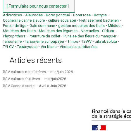
[ Formulaire pour nous contacter ]
-
-
-
-
-
Adventices
Aleurodes
Borer ponctué
Borer rose
Botrytis
-
-
-
Cochenille canne à sucre
culture sous abri
Flétrissement bactérien
-
-
-
-
Foreur de tige
Gale commune
gestion mouches des fruits
Mildiou
-
-
-
-
Mouches des fruits
Mouches des légumes
Noctuelles
Oïdium
-
-
-
Phytophthora
Pourriture du collet
Punaise des fleurs du manguier
-
-
-
-
-
Tarsonème
Tarsonème sur papayer
Thrips
TSWV
tuta absoluta
-
-
-
TYLCV
Tétranyques
Ver blanc
Viroses cucurbitacées
Articles récents
BSV cultures maraîchères – mai/juin 2026
BSV cultures fruitières – mai/juin2026
BSV Canne à sucre – Avril à Juin 2026