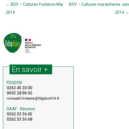
Navigation des articles
←
BSV – Cultures fruitières Mai
BSV – Cultures maraicheres Juin
2014
2014
→
En savoir +
FDGDON
0262 45 20 00
0692 28 86 02
romuald.fontaine@fdgdon974.fr
DAAF - Réunion
0262 33 36 65
0262 33 36 68