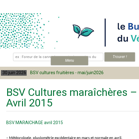
Skip to content
.
Menu
ultures fruitières - mai/juin2026
30 juin 2026
BSV C
BSV Cultures maraîchères –
Avril 2015
BSV MARAICHAGE avril 2015
–
Météorologie
, pluviométrie excédentaire en mars et normale en avril.