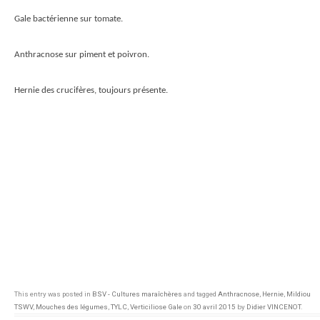
Gale bactérienne
sur tomate.
Anthracnose
sur piment et poivron.
Hernie des crucifères
, toujours présente.
This entry was posted in
BSV - Cultures maraîchères
and tagged
Anthracnose
,
Hernie
,
Mildiou
TSWV
,
Mouches des légumes
,
TYLC
,
Verticiliose Gale
on
30 avril 2015
by
Didier VINCENOT
.