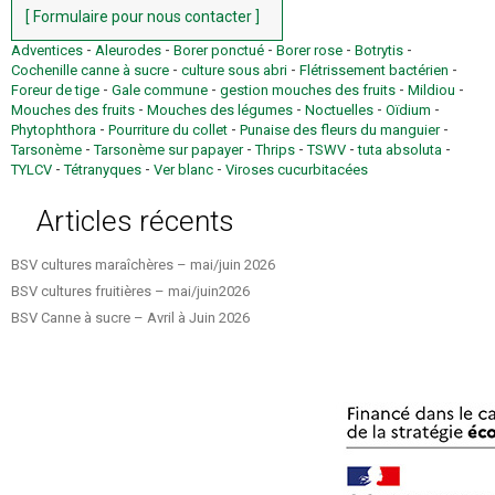
[ Formulaire pour nous contacter ]
-
-
-
-
-
Adventices
Aleurodes
Borer ponctué
Borer rose
Botrytis
-
-
-
Cochenille canne à sucre
culture sous abri
Flétrissement bactérien
-
-
-
-
Foreur de tige
Gale commune
gestion mouches des fruits
Mildiou
-
-
-
-
Mouches des fruits
Mouches des légumes
Noctuelles
Oïdium
-
-
-
Phytophthora
Pourriture du collet
Punaise des fleurs du manguier
-
-
-
-
-
Tarsonème
Tarsonème sur papayer
Thrips
TSWV
tuta absoluta
-
-
-
TYLCV
Tétranyques
Ver blanc
Viroses cucurbitacées
Articles récents
BSV cultures maraîchères – mai/juin 2026
BSV cultures fruitières – mai/juin2026
BSV Canne à sucre – Avril à Juin 2026