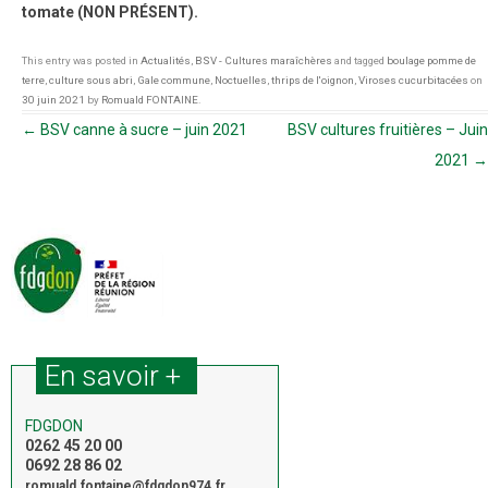
tomate (NON PRÉSENT).
This entry was posted in
Actualités
,
BSV - Cultures maraîchères
and tagged
boulage pomme de
terre
,
culture sous abri
,
Gale commune
,
Noctuelles
,
thrips de l'oignon
,
Viroses cucurbitacées
on
30 juin 2021
by
Romuald FONTAINE
.
Navigation des articles
←
BSV canne à sucre – juin 2021
BSV cultures fruitières – Juin
2021
→
En savoir +
FDGDON
0262 45 20 00
0692 28 86 02
romuald.fontaine@fdgdon974.fr