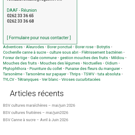
DAAF - Réunion
0262 33 36 65
0262 33 36 68
[ Formulaire pour nous contacter ]
-
-
-
-
-
Adventices
Aleurodes
Borer ponctué
Borer rose
Botrytis
-
-
-
Cochenille canne à sucre
culture sous abri
Flétrissement bactérien
-
-
-
-
Foreur de tige
Gale commune
gestion mouches des fruits
Mildiou
-
-
-
-
Mouches des fruits
Mouches des légumes
Noctuelles
Oïdium
-
-
-
Phytophthora
Pourriture du collet
Punaise des fleurs du manguier
-
-
-
-
-
Tarsonème
Tarsonème sur papayer
Thrips
TSWV
tuta absoluta
-
-
-
TYLCV
Tétranyques
Ver blanc
Viroses cucurbitacées
Articles récents
BSV cultures maraîchères – mai/juin 2026
BSV cultures fruitières – mai/juin2026
BSV Canne à sucre – Avril à Juin 2026