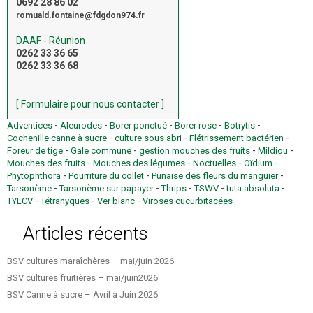
0692 28 86 02
romuald.fontaine@fdgdon974.fr
DAAF - Réunion
0262 33 36 65
0262 33 36 68
[ Formulaire pour nous contacter ]
-
-
-
-
-
Adventices
Aleurodes
Borer ponctué
Borer rose
Botrytis
-
-
-
Cochenille canne à sucre
culture sous abri
Flétrissement bactérien
-
-
-
-
Foreur de tige
Gale commune
gestion mouches des fruits
Mildiou
-
-
-
-
Mouches des fruits
Mouches des légumes
Noctuelles
Oïdium
-
-
-
Phytophthora
Pourriture du collet
Punaise des fleurs du manguier
-
-
-
-
-
Tarsonème
Tarsonème sur papayer
Thrips
TSWV
tuta absoluta
-
-
-
TYLCV
Tétranyques
Ver blanc
Viroses cucurbitacées
Articles récents
BSV cultures maraîchères – mai/juin 2026
BSV cultures fruitières – mai/juin2026
BSV Canne à sucre – Avril à Juin 2026