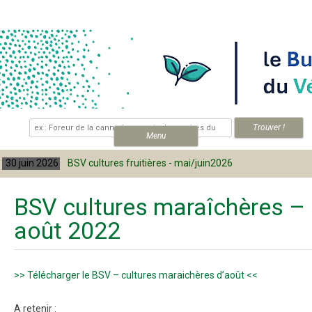
Skip to content
.
Menu
BSV cultures fruitières - mai/juin2026
30 juin 2026
BSV cultures maraîchères –
août 2022
>> Télécharger le BSV – cultures maraichères d’août <<
A retenir :