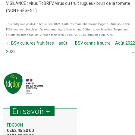
VIGILANCE : virus ToBRFV, virus du fruit rugueux brun de la tomate
(NON PRÉSENT).
This entry was posted in
Actualités
,
BSV - Cultures maraîchères
and tagged
culture sous abri
,
Flétrissement bactérien
,
Gale commune
,
greffage tomate
,
Oïdium cucurbitacées
,
Teigne des
crucifères
,
tuta absoluta
,
Viroses tomate
on
31 août 2022
by
Romuald FONTAINE
.
Navigation des articles
←
BSV cultures fruitières – août
BSV canne à sucre – Août 2022
2022
→
En savoir +
FDGDON
0262 45 20 00