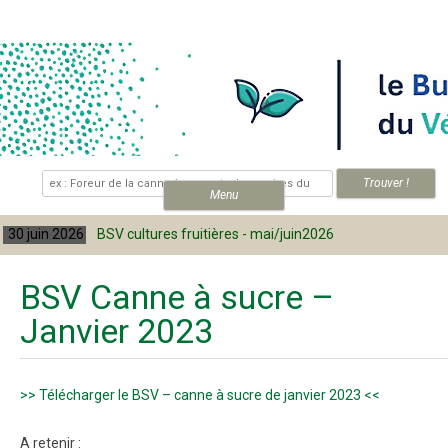
Skip to content
.
Menu
 juin 2026
BSV cultures fruitières - mai/juin2026
30
BSV Canne à sucre –
Janvier 2023
>> Télécharger le BSV – canne à sucre de janvier 2023 <<
A retenir :