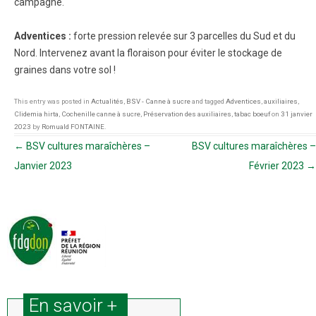
campagne.
Adventices :
forte pression relevée sur 3 parcelles du Sud et du
Nord. Intervenez avant la floraison pour éviter le stockage de
graines dans votre sol !
This entry was posted in
Actualités
,
BSV - Canne à sucre
and tagged
Adventices
,
auxiliaires
,
Clidemia hirta
,
Cochenille canne à sucre
,
Préservation des auxiliaires
,
tabac boeuf
on
31 janvier
2023
by
Romuald FONTAINE
.
Navigation des articles
←
BSV cultures maraîchères –
BSV cultures maraîchères –
Janvier 2023
Février 2023
→
En savoir +