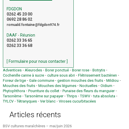
FDGDON
0262 45 20 00
0692 28 86 02
romuald.fontaine@fdgdon974.fr
DAAF - Réunion
0262 33 36 65
0262 33 36 68
[ Formulaire pour nous contacter ]
-
-
-
-
-
Adventices
Aleurodes
Borer ponctué
Borer rose
Botrytis
-
-
-
Cochenille canne à sucre
culture sous abri
Flétrissement bactérien
-
-
-
-
Foreur de tige
Gale commune
gestion mouches des fruits
Mildiou
-
-
-
-
Mouches des fruits
Mouches des légumes
Noctuelles
Oïdium
-
-
-
Phytophthora
Pourriture du collet
Punaise des fleurs du manguier
-
-
-
-
-
Tarsonème
Tarsonème sur papayer
Thrips
TSWV
tuta absoluta
-
-
-
TYLCV
Tétranyques
Ver blanc
Viroses cucurbitacées
Articles récents
BSV cultures maraîchères – mai/juin 2026