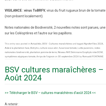
VIGILANCE : virus ToBRFV
, virus du fruit rugueux brun de la tomate
(non présent localement).
Notes nationales de Biodiversité, 2 nouvelles notes sont parues, une
sur les Coléoptères et l’autre sur les papillons.
This entry was posted in
Actualités
,
BSV - Cultures maraîchères
and tagged
Agrofert'îles 2024
,
Aide à la plantation haie
,
Botrytis
,
culture sous abri
,
fusariose tomate
,
Lutte pucerons
,
notes
nationales biodiversité
,
plantation pomme de terre
,
Réseau R4P
,
Séminaire Ecophyto interDOM
,
symptômes atypiques tomate
,
thrips de l'oignon
on
30 septembre 2024
by
Romuald FONTAINE
.
BSV cultures maraîchères –
Août 2024
>> Télécharger le BSV – cultures maraîchères d’août 2024 <<
A retenir :