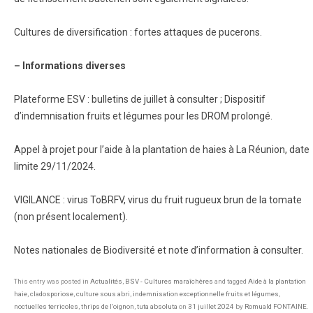
Cultures de diversification : fortes attaques de pucerons.
– Informations diverses
Plateforme ESV : bulletins de juillet à consulter ; Dispositif
d’indemnisation fruits et légumes pour les DROM prolongé.
Appel à projet pour l’aide à la plantation de haies à La Réunion, date
limite 29/11/2024.
VIGILANCE : virus ToBRFV, virus du fruit rugueux brun de la tomate
(non présent localement).
Notes nationales de Biodiversité et note d’information à consulter.
This entry was posted in
Actualités
,
BSV - Cultures maraîchères
and tagged
Aide à la plantation
haie
,
cladosporiose
,
culture sous abri
,
indemnisation exceptionnelle fruits et légumes
,
noctuelles terricoles
,
thrips de l'oignon
,
tuta absoluta
on
31 juillet 2024
by
Romuald FONTAINE
.