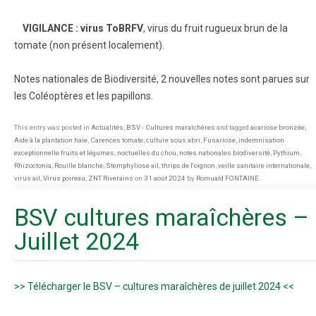
VIGILANCE : virus ToBRFV
, virus du fruit rugueux brun de la
tomate (non présent localement).
Notes nationales de Biodiversité, 2 nouvelles notes sont parues sur
les Coléoptères et les papillons.
This entry was posted in
Actualités
,
BSV - Cultures maraîchères
and tagged
acariose bronzée
,
Aide à la plantation haie
,
Carences tomate
,
culture sous abri
,
Fusariose
,
indemnisation
exceptionnelle fruits et légumes
,
noctuelles du chou
,
notes nationales biodiversité
,
Pythium
,
Rhizoctonia
,
Rouille blanche
,
Stemphyliose ail
,
thrips de l'oignon
,
veille sanitaire internationale
,
virus ail
,
Virus poireau
,
ZNT Riverains
on
31 août 2024
by
Romuald FONTAINE
.
BSV cultures maraîchères –
Juillet 2024
>> Télécharger le BSV – cultures maraîchères de juillet 2024 <<