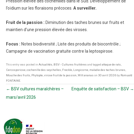
Pression élevée des cochenilles dans le Sud. Développement de
l’oïdium sur les floraisons précoces.
A surveiller.
Fruit de la passion :
Diminution des taches brunes sur fruits et
maintien d’une pression élevée des viroses.
Focus :
Notes biodiversité ; Liste des produits de biocontrôle ;
Campagne de vaccination gratuite contre la leptospirose.
This entry was posted in
Actualités
,
BSV - Cultures fruitières
and tagged
attaque de rats
,
Cercosporiose
,
cochenille des seychelles
,
Freckle
,
Longicorne
,
maladie des taches brunes
,
Mouche des fruits
,
Phytopte
,
virose fruit de la passion
,
Wilt ananas
on
30 avril 2026
by
Romuald
FONTAINE
.
Navigation des articles
←
BSV cultures maraîchères –
Enquête de satisfaction – BSV
→
mars/avril 2026