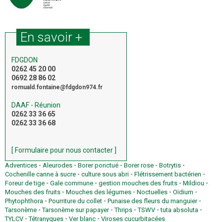
En savoir +
FDGDON
0262 45 20 00
0692 28 86 02
romuald.fontaine@fdgdon974.fr
DAAF - Réunion
0262 33 36 65
0262 33 36 68
[ Formulaire pour nous contacter ]
-
-
-
-
-
Adventices
Aleurodes
Borer ponctué
Borer rose
Botrytis
-
-
-
Cochenille canne à sucre
culture sous abri
Flétrissement bactérien
-
-
-
-
Foreur de tige
Gale commune
gestion mouches des fruits
Mildiou
-
-
-
-
Mouches des fruits
Mouches des légumes
Noctuelles
Oïdium
-
-
-
Phytophthora
Pourriture du collet
Punaise des fleurs du manguier
-
-
-
-
-
Tarsonème
Tarsonème sur papayer
Thrips
TSWV
tuta absoluta
-
-
-
TYLCV
Tétranyques
Ver blanc
Viroses cucurbitacées