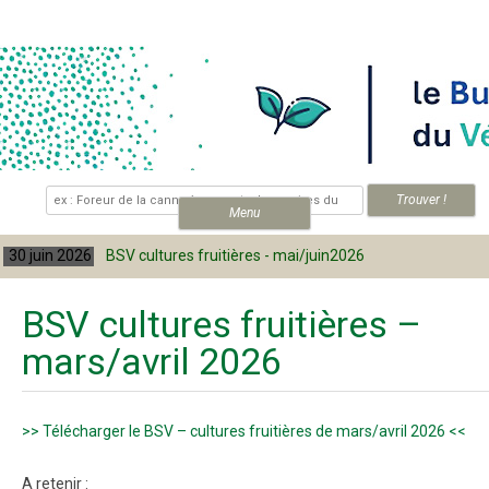
Skip to content
.
Menu
6
BSV cultures fruitières - mai/juin2026
30 juin 202
BSV cultures fruitières –
mars/avril 2026
>> Télécharger le BSV – cultures fruitières de mars/avril 2026 <<
A retenir :