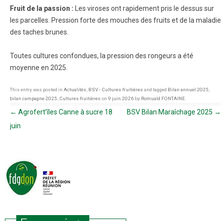
Fruit de la passion :
Les viroses ont rapidement pris le dessus sur
les parcelles. Pression forte des mouches des fruits et de la maladie
des taches brunes.
Toutes cultures confondues, la pression des rongeurs a été
moyenne en 2025.
This entry was posted in
Actualités
,
BSV - Cultures fruitières
and tagged
Bilan annuel 2025
,
bilan campagne 2025
,
Cultures fruitières
on
9 juin 2026
by
Romuald FONTAINE
.
Navigation des articles
←
Agrofert’îles Canne à sucre 18
BSV Bilan Maraîchage 2025
→
juin