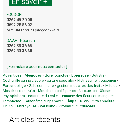
En savoir +
FDGDON
0262 45 20 00
0692 28 86 02
romuald.fontaine@fdgdon974.fr
DAAF - Réunion
0262 33 36 65
0262 33 36 68
[ Formulaire pour nous contacter ]
-
-
-
-
-
Adventices
Aleurodes
Borer ponctué
Borer rose
Botrytis
-
-
-
Cochenille canne à sucre
culture sous abri
Flétrissement bactérien
-
-
-
-
Foreur de tige
Gale commune
gestion mouches des fruits
Mildiou
-
-
-
-
Mouches des fruits
Mouches des légumes
Noctuelles
Oïdium
-
-
-
Phytophthora
Pourriture du collet
Punaise des fleurs du manguier
-
-
-
-
-
Tarsonème
Tarsonème sur papayer
Thrips
TSWV
tuta absoluta
-
-
-
TYLCV
Tétranyques
Ver blanc
Viroses cucurbitacées
Articles récents