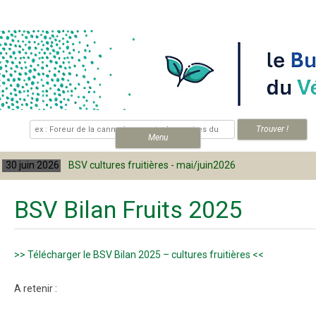
Skip to content
.
Menu
 juin 2026
BSV cultures fruitières - mai/juin2026
30
BSV Bilan Fruits 2025
>> Télécharger le BSV Bilan 2025 – cultures fruitières <<
A retenir :